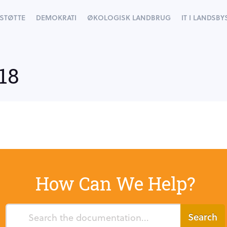
STØTTE
DEMOKRATI
ØKOLOGISK LANDBRUG
IT I LANDSB
18
How Can We Help?
Search