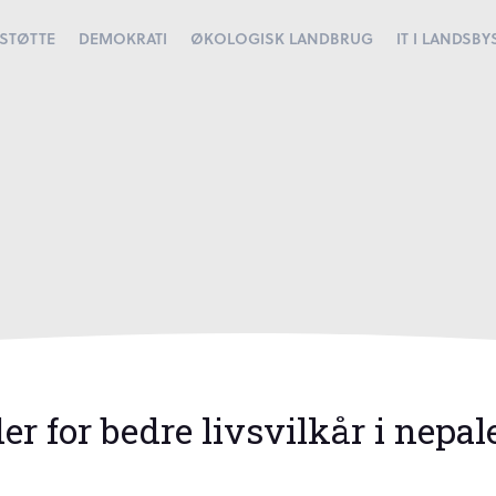
STØTTE
DEMOKRATI
ØKOLOGISK LANDBRUG
IT I LANDSB
er for bedre livsvilkår i nepa