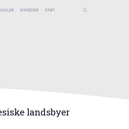
YSKOLER
NYHEDER
STØT
lesiske landsbyer