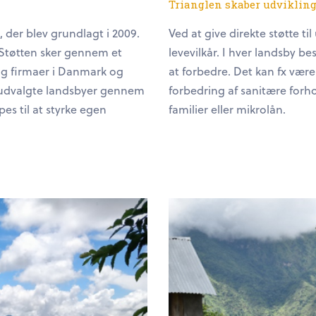
Trianglen skaber udviklin
 der blev grundlagt i 2009.
Ved at give direkte støtte t
. Støtten sker gennem et
levevilkår. I hver landsby b
og firmaer i Danmark og
at forbedre. Det kan fx være
e udvalgte landsbyer gennem
forbedring af sanitære forhol
es til at styrke egen
familier eller mikrolån.