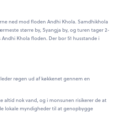
iderne ned mod floden Andhi Khola. Samdhikhola
rmeste større by, Syangja by, og turen tager 2-
s Andhi Khola floden. Der bor 51 husstande i
er leder røgen ud af køkkenet gennem en
ke altid nok vand, og i monsunen risikerer de at
 de lokale myndigheder til at genopbygge