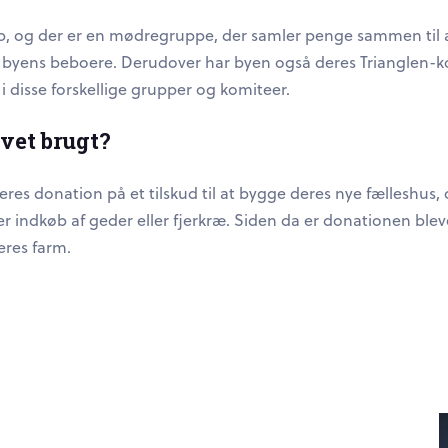
 og der er en mødregruppe, der samler penge sammen til at 
alle byens beboere. Derudover har byen også deres Trianglen
 disse forskellige grupper og komiteer.
vet brugt?
res donation på et tilskud til at bygge deres nye fælleshus,
r indkøb af geder eller fjerkræ. Siden da er donationen bleve
deres farm.