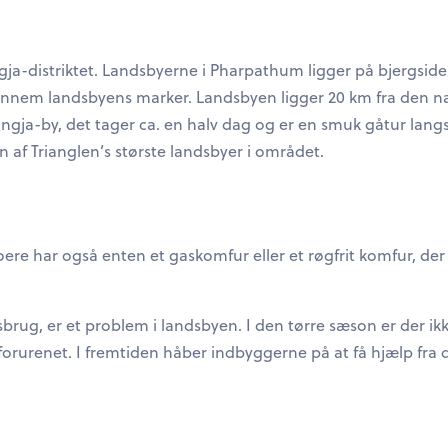
ngja-distriktet. Landsbyerne i Pharpathum ligger på bjergs
 gennem landsbyens marker. Landsbyen ligger 20 km fra den næ
angja-by, det tager ca. en halv dag og er en smuk gåtur lang
n af Trianglen’s største landsbyer i området.
boere har også enten et gaskomfur eller et røgfrit komfur, d
gsbrug, er et problem i landsbyen. I den tørre sæson er der ik
forurenet. I fremtiden håber indbyggerne på at få hjælp fra