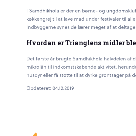
I Samdhikhola er der en børne- og ungdomsklub,
køkkengrej til at lave mad under festivaler til 
Indbyggerne synes de lærer meget af at deltage i
Hvordan er Trianglens midler ble
Det første år brugte Samdhikhola halvdelen af de
mikrolån til indkomstskabende aktivitet, herunde
husdyr eller få støtte til at dyrke grøntsager på 
Opdateret: 04.12.2019