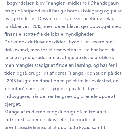
I begyndelsen blev Trianglen-midlerne i Dhandagaun
brugt på stipendier til fattige børns skolegang og på at
bygge toiletter. Desværre blev disse toiletter ødelagt i
jordskælvet i 2015, men de er blevet genopbygget med
finansiel støtte fra de lokale myndigheder.
Der er nok drikkevandskilder i byen til at levere rent
drikkevand, men for få reservetanke. De har bedt de
lokale myndigheder om at afhjælpe dette problem,
men mangler stadigt at finde en løsning, og har før i
tiden også brugt lidt af deres Triangel-donation på det.
I 2015 brugte de donationen på et fælles hvilested, en
’chautari’, som giver skygge og hvile til byens
indbyggere, når de henter græs og brænde oppe af
bjerget.
Mange af midlerne er også brugt på mikrolån til
indkomstskabende aktiviteter, herunder til
grøntsagsdyrkning, til at opdrætte kvæg samt til