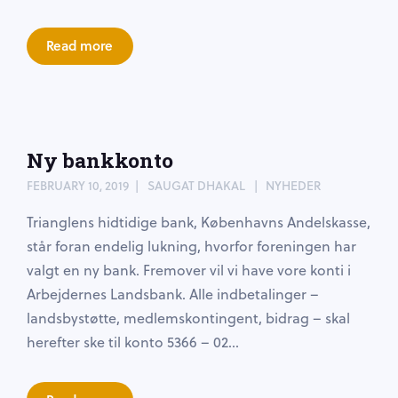
Read more
Ny bankkonto
FEBRUARY 10, 2019
SAUGAT DHAKAL
NYHEDER
Trianglens hidtidige bank, Københavns Andelskasse,
står foran endelig lukning, hvorfor foreningen har
valgt en ny bank. Fremover vil vi have vore konti i
Arbejdernes Landsbank. Alle indbetalinger –
landsbystøtte, medlemskontingent, bidrag – skal
herefter ske til konto 5366 – 02...