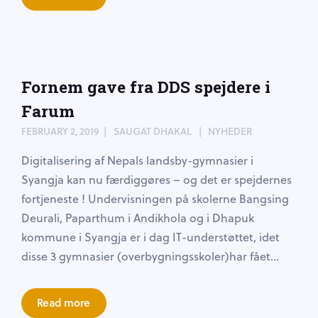
Fornem gave fra DDS spejdere i
Farum
FEBRUARY 2, 2019
SAUGAT DHAKAL
NYHEDER
Digitalisering af Nepals landsby-gymnasier i
Syangja kan nu færdiggøres – og det er spejdernes
fortjeneste ! Undervisningen på skolerne Bangsing
Deurali, Paparthum i Andikhola og i Dhapuk
kommune i Syangja er i dag IT-understøttet, idet
disse 3 gymnasier (overbygningsskoler)har fået...
Read more