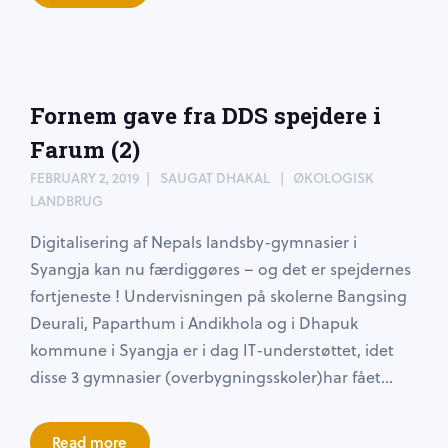
Fornem gave fra DDS spejdere i
Farum (2)
FEBRUARY 2, 2019
SAUGAT DHAKAL
ØKOLOGISK
LANDBRUG
Digitalisering af Nepals landsby-gymnasier i
Syangja kan nu færdiggøres – og det er spejdernes
fortjeneste ! Undervisningen på skolerne Bangsing
Deurali, Paparthum i Andikhola og i Dhapuk
kommune i Syangja er i dag IT-understøttet, idet
disse 3 gymnasier (overbygningsskoler)har fået...
Read more