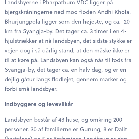
Landsbyerne i Pharpathum VDC ligger på
bjergskråningerne ned mod floden Andhi Khola.
Bhurjungpola ligger som den højeste, og ca. 20
km fra Syangja-by. Det tager ca. 3 timer i en 4-
hjulstrækker at nå landsbyen, det sidste stykke er
vejen dog i så dårlig stand, at den måske ikke er
til at køre på. Landsbyen kan også nås til fods fra
Syangja-by, det tager ca. en halv dag, og er en
dejlig gåtur langs flodlejet, gennem marker og
forbi små landsbyer.
Indbyggere og levevilkår
Landsbyen består af 43 huse, og omkring 200
personer. 30 af familierne er Gurung, 8 er Dalit
(kasteløse) og 5 er Brahminer. Landbrug er den