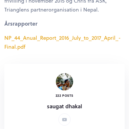
frivilling i november 2015 og Chris fra ASK,
Trianglens partnerorganisation i Nepal.
Årsrapporter
NP_44_Anual_Report_2016_July_to_2017_April_-
Final.pdf
222 POSTS
saugat dhakal