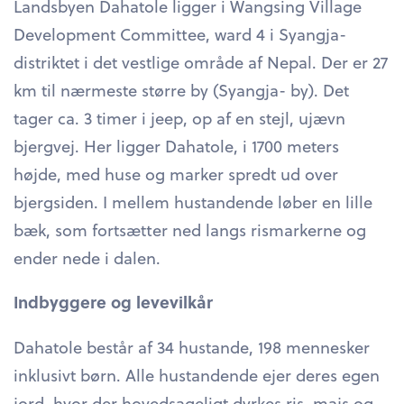
Landsbyen Dahatole ligger i Wangsing Village
Development Committee, ward 4 i Syangja-
distriktet i det vestlige område af Nepal. Der er 27
km til nærmeste større by (Syangja- by). Det
tager ca. 3 timer i jeep, op af en stejl, ujævn
bjergvej. Her ligger Dahatole, i 1700 meters
højde, med huse og marker spredt ud over
bjergsiden. I mellem hustandende løber en lille
bæk, som fortsætter ned langs rismarkerne og
ender nede i dalen.
Indbyggere og levevilkår
Dahatole består af 34 hustande, 198 mennesker
inklusivt børn. Alle hustandende ejer deres egen
jord, hvor der hovedsageligt dyrkes ris, majs og